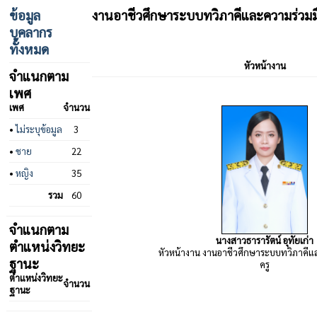
ข้อมูล
งานอาชีวศึกษาระบบทวิภาคีและความร่วมม
บุคลากร
ทั้งหมด
หัวหน้างาน
จำแนกตาม
เพศ
เพศ
จำนวน
•
ไม่ระบุข้อมูล
3
•
ชาย
22
•
หญิง
35
รวม
60
จำแนกตาม
นางสาวธารารัตน์ อุทัยเก่า
ตำแหน่งวิทยะ
หัวหน้างาน งานอาชีวศึกษาระบบทวิภาคีแ
ฐานะ
ครู
ตำแหน่งวิทยะ
จำนวน
ฐานะ