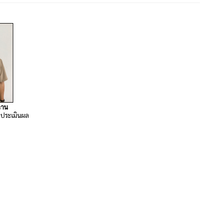
ฉาน
ละประเมินผล