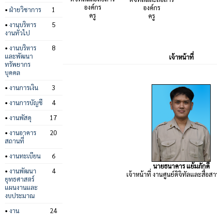
องค์กร
องค์กร
•
ฝ่ายวิชาการ
1
ครู
ครู
•
งานบริหาร
5
งานทั่วไป
•
งานบริหาร
8
และพัฒนา
เจ้าหน้าที่
ทรัพยากร
บุคคล
•
งานการเงิน
3
•
งานการบัญชี
4
•
งานพัสดุ
17
•
งานอาคาร
20
สถานที่
•
งานทะเบียน
6
นายธนาคาร แย้มภักดี
•
งานพัฒนา
4
เจ้าหน้าที่ งานศูนย์ดิจิทัลและสื่อส
ยุทธศาสตร์
แผนงานและ
งบประมาณ
•
งาน
24