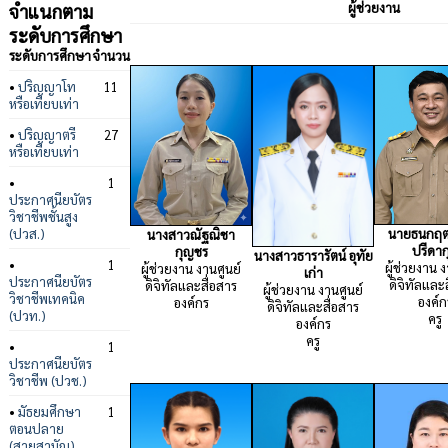
จำแนกตาม
ผู้ช่วยงาน
ระดับการศึกษา
ระดับการศึกษา
จำนวน
•
ปริญญาโท
11
หรือเทียบเท่า
•
ปริญญาตรี
27
หรือเทียบเท่า
•
1
ประกาศนียบัตร
วิชาชีพชั้นสูง
นายธนกฤต
(ปวส.)
นางสาวณัฐณิชา
ปรีดาก
กุญชร
นางสาวธารารัตน์ อุทัย
•
1
ผู้ช่วยงาน 
ผู้ช่วยงาน งานศูนย์
เก่า
ประกาศนียบัตร
ดิจิทัลและ
ดิจิทัลและสื่อสาร
ผู้ช่วยงาน งานศูนย์
วิชาชีพเทคนิค
องค์ก
องค์กร
ดิจิทัลและสื่อสาร
(ปวท.)
ครู
องค์กร
ครู
•
1
ประกาศนียบัตร
วิชาชีพ (ปวช.)
•
มัธยมศึกษา
1
ตอนปลาย
(สายสามัญ)