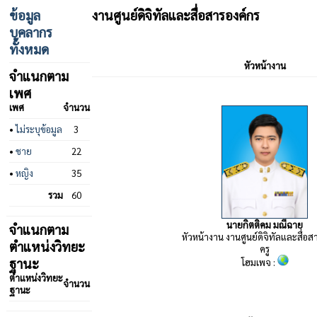
ข้อมูล
งานศูนย์ดิจิทัลและสื่อสารองค์กร
บุคลากร
ทั้งหมด
หัวหน้างาน
จำแนกตาม
เพศ
เพศ
จำนวน
•
ไม่ระบุข้อมูล
3
•
ชาย
22
•
หญิง
35
รวม
60
นายกิตติคม มณีฉาย
จำแนกตาม
หัวหน้างาน งานศูนย์ดิจิทัลและสื่อส
ตำแหน่งวิทยะ
ครู
ฐานะ
โฮมเพจ :
ตำแหน่งวิทยะ
จำนวน
ฐานะ